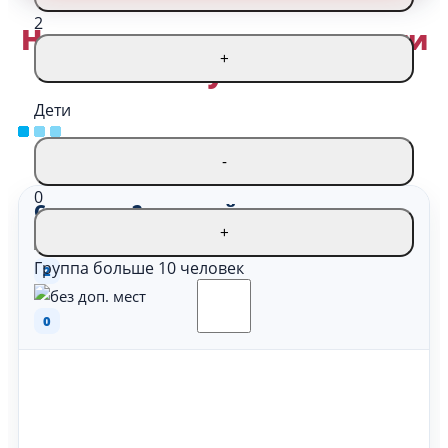
2
Номера и цены в санатории
+
«Руно»
Дети
-
0
Стандарт 2-местный
+
Группа больше 10 человек
2
0