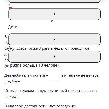
2
Развлечения в санатории
+
«Руно»
Дети
В корпусе «Каштан» всегда можно сразиться в
-
настольный теннис и русский бильярд, сходить в
0
сауну. Здесь также 3 раза в неделю проводятся
дискотеки, а в конференц-зале каждый вечер на
+
большом экране крутят отечественные и зарубежные
Группа больше 10 человек
фильмы.
Для любителей попеть – караоке и песенные вечера
под баян.
Интеллектуалам – круглосуточный прокат шашек и
шахмат.
В шаговой доступности - все городские