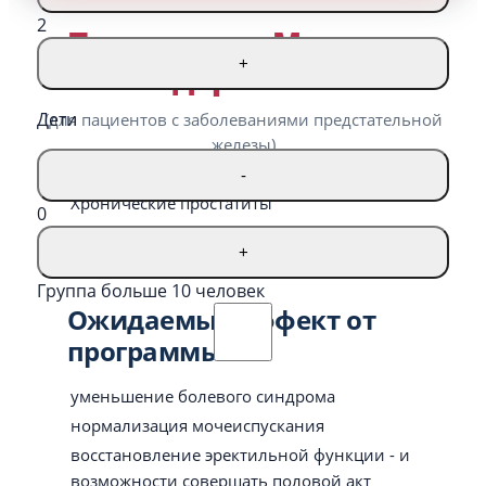
2
Программа «Мужское
+
здоровье»
Дети
(для пациентов с заболеваниями предстательной
железы)
-
Хронические простатиты
0
Хронические циститы
+
Рекомендуемый курс лечения:
21 день
Группа больше 10 человек
Ожидаемый эффект от
программы
уменьшение болевого синдрома
нормализация мочеиспускания
восстановление эректильной функции - и
возможности совершать половой акт